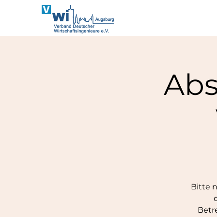
Abs
Bitte 
Betr