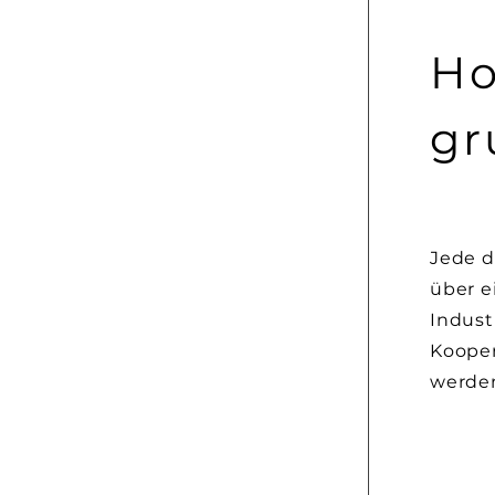
Ho
gr
Jede d
über e
Indust
Kooper
werde