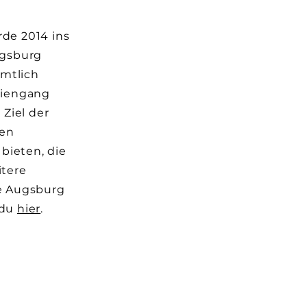
de 2014 ins
ugsburg
amtlich
diengang
Ziel der
den
bieten, die
itere
e Augsburg
 du
hier
.